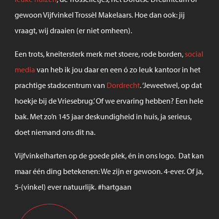
gewoon Vijfvinkel Trossèl Makelaars. Hoe dan ook: jij
vraagt, wij draaien (er niet omheen).
Een trots, kneitersterk merk met stoere, rode borden,
social
media
van heb ik jou daar en een ó zo leuk kantoor in het
prachtige stadscentrum van
Dordrecht
. ‘Jeweetwel, op dat
hoekje bij de Vriesebrug.’ Of we ervaring hebben? Een hele
bak. Met zo’n 145 jaar deskundigheid in huis, ja serieus,
doet niemand ons dit na.
Vijfvinkelharten op de goede plek, én in ons logo. Dat kan
maar één ding betekenen: We zijn er gewoon. 4-ever. Of ja,
5-(vinkel) ever natuurlijk. #hartgaan