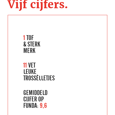
Vijf cijfers.
1
TOF
& STERK
MERK
11
VET
LEUKE
TROSSÈLLETJES
GEMIDDELD
CIJFER OP
FUNDA:
9,6