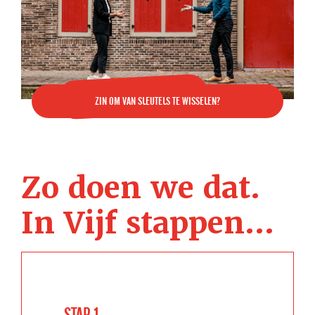
ZIN OM VAN SLEUTELS TE WISSELEN?
Zo doen we dat.
In Vijf stappen...
STAP 1