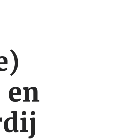
e)
 en
dij