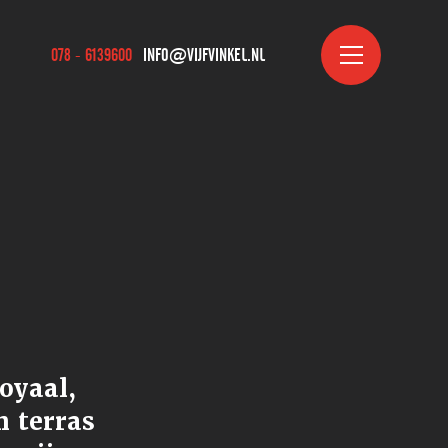
078 - 6139600
INFO@VIJFVINKEL.NL
royaal,
n terras