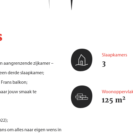
s
Slaapkamers
3
n aangrenzende zijkamer –
n een derde slaapkamer;
Frans balkon;
naar jouw smaak te
Woonoppervlak
2
125 m
22);
ans om alles naar eigen wens in