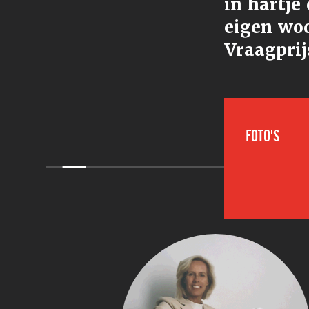
in hartje
eigen wo
Vraagprij
FOTO'S