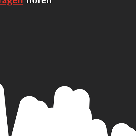
ragen
horen