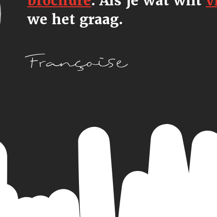
brochure
.
Als je wat wilt
v
we het graag.
Françoise