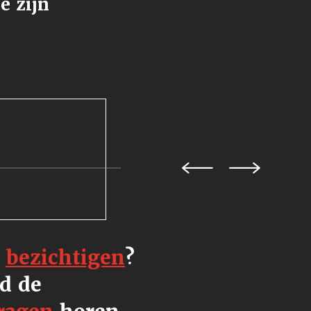
e zijn
e
bezichtigen
?
d de