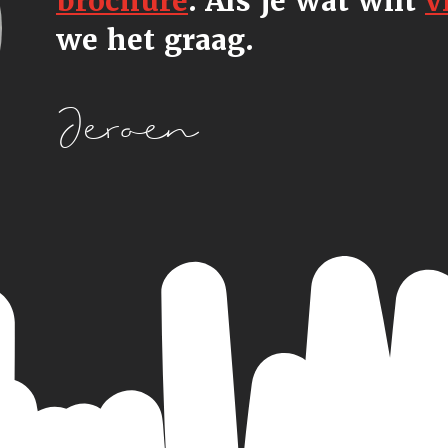
brochure
.
Als je wat wilt
v
we het graag.
Jeroen