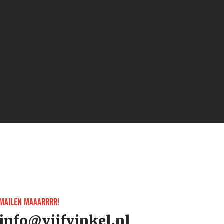
MAILEN MAAARRRR!
info@vijfvinkel.nl