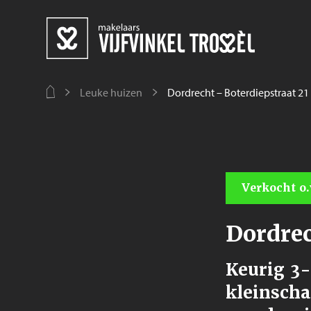
Leuke huizen
Dordrecht – Boterdiepstraat 21
Verkocht o.
Dordrec
Keurig 3
kleinscha