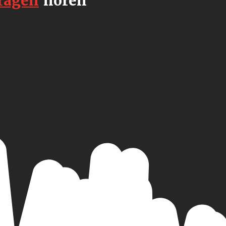
ragen
horen