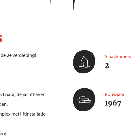
s
 de 2e verdieping!
Slaapkamers
2
ct nabij de jachthaven
Bouwjaar
1967
den;
ex met liftinstallatie;
en;