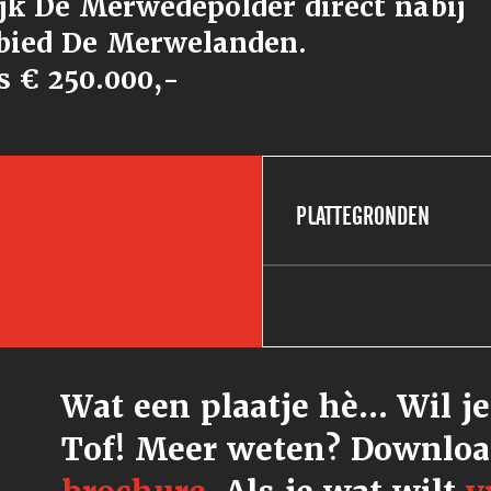
jk De Merwedepolder direct nabij
bied De Merwelanden.
s € 250.000,-
PLATTEGRONDEN
Wat een plaatje hè... Wil j
Tof! Meer weten? Downloa