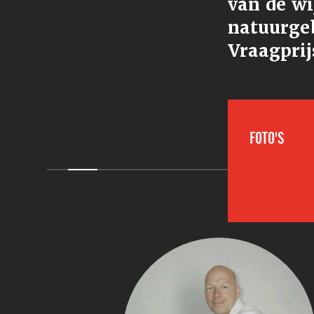
van de wi
natuurge
Vraagprij
FOTO'S